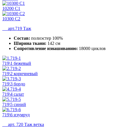
10200 C1
10300 C2
арт.719 Таж
Состав:
полиэстер 100%
Ширина ткани:
142 см
Сопротивление изнашиванию:
18000 циклов
719\1 бежевый
719\2 коричневый
719\3 бордо
719\4 салат
719\5 синий
719\6 изумруд
арт. 720 Таж ветка