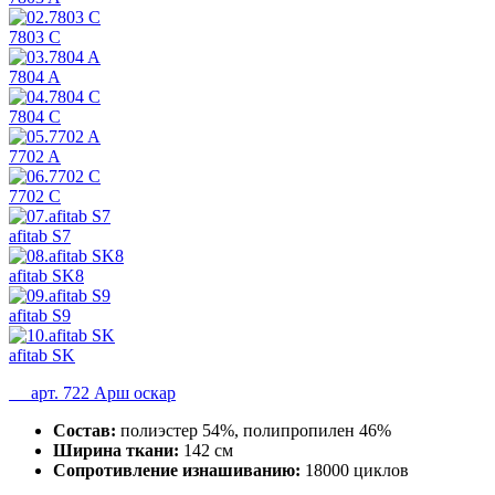
7803 C
7804 A
7804 C
7702 A
7702 C
afitab S7
afitab SK8
afitab S9
afitab SK
арт. 722 Арш оскар
Состав:
полиэстер 54%, полипропилен 46%
Ширина ткани:
142 см
Сопротивление изнашиванию:
18000 циклов