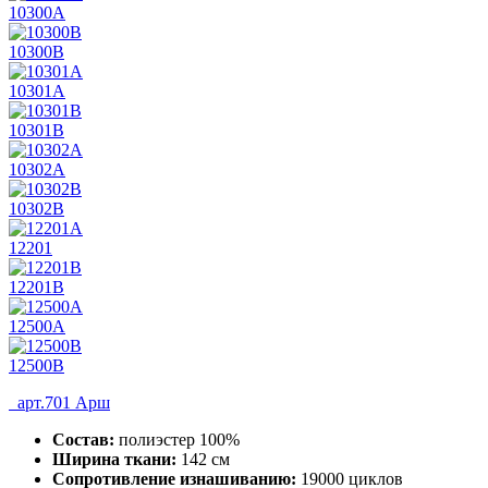
10300А
10300В
10301А
10301В
10302А
10302В
12201
12201В
12500А
12500В
арт.701 Арш
Состав:
полиэстер 100%
Ширина ткани:
142 см
Сопротивление изнашиванию:
19000 циклов