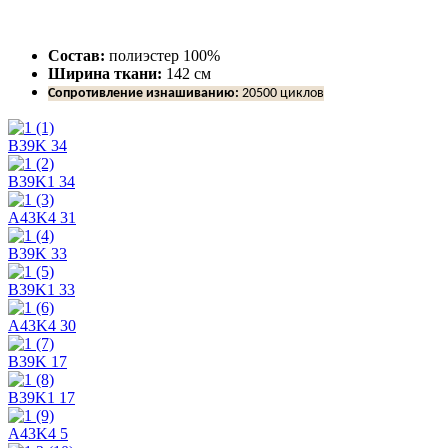
Состав:
полиэстер 100%
Ширина ткани:
142 см
Сопротивление изнашиванию:
20500 циклов
B39K 34
B39K1 34
A43K4 31
B39K 33
B39K1 33
A43K4 30
B39K 17
B39K1 17
A43K4 5